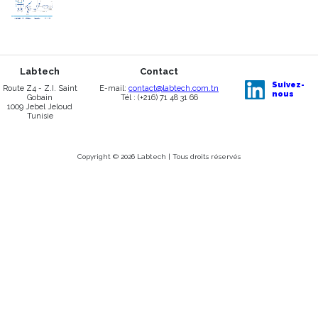
Labtech
Contact
Suivez-
Route Z4 - Z.I. Saint
E-mail:
contact@labtech.com.tn
nous
Gobain
Tél : (+216) 71 48 31 66
1009 Jebel Jeloud
Tunisie
Copyright © 2026 Labtech | Tous droits réservés